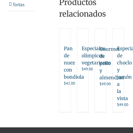
Productos
Tortas
relacionados
Pan
Especiales
Especi
Gourmet
de
olimpicos
de
de
nuez
vegetarianos
choclo
pollo
$
49.00
con
y
y
bondiola
jamón
almendras
$
42.00
a
$
49.00
la
vista
$
49.00