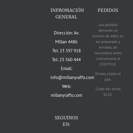
INFROMACIÓN
PEDIDOS
GENERAL
Los pedidos
demoran un
Dirección: Av.
mínimo de 48hs. en
Millan 4486
ser preparado y
enviado, de
Tel: 23 597 918
necesitarlo antes
comunicarse al
Tel: 23 560 444
23597918.
Email:
Envíos a todo el
info@millanyraffo.com
país.
Web:
Costo del envío
$120.
millanyraffo.com
SEGUINOS
EN: