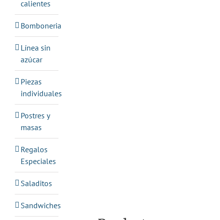
calientes
Bomboneria
Línea sin
azúcar
Piezas
individuales
Postres y
masas
Regalos
Especiales
Saladitos
Sandwiches