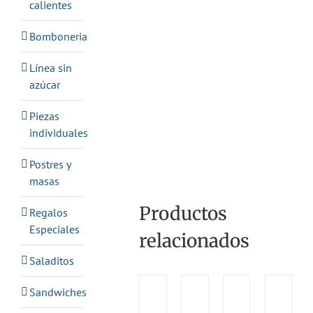
calientes
Bomboneria
Línea sin
azúcar
Piezas
individuales
Postres y
masas
Productos
Regalos
Especiales
relacionados
Saladitos
Sandwiches