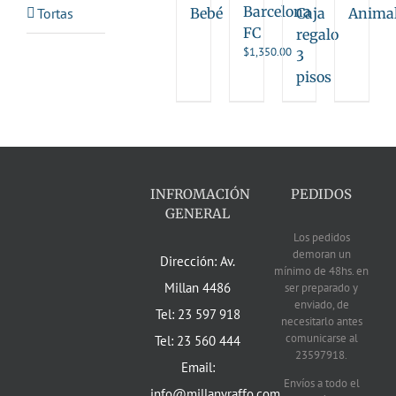
Barcelona
Tortas
Bebé
Caja
Anima
FC
regalo
$
1,350.00
3
pisos
INFROMACIÓN
PEDIDOS
GENERAL
Los pedidos
demoran un
Dirección: Av.
mínimo de 48hs. en
Millan 4486
ser preparado y
enviado, de
Tel: 23 597 918
necesitarlo antes
comunicarse al
Tel: 23 560 444
23597918.
Email:
Envíos a todo el
info@millanyraffo.com