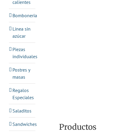
calientes
Bomboneria
Línea sin
azúcar
Piezas
individuales
Postres y
masas
Regalos
Especiales
Saladitos
Sandwiches
Productos