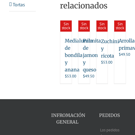
relacionados
Tortas
Sin
Sin
Sin
Sin
stock
stock
stock
stock
Medialunita
Palmita
Arroll
Zuchini
de
de
primav
y
$
49.50
bondila
jamon
ricota
y
y
$
53.00
anana
queso
$
53.00
$
49.50
INFROMACIÓN
PEDIDOS
GENERAL
Los pedidos