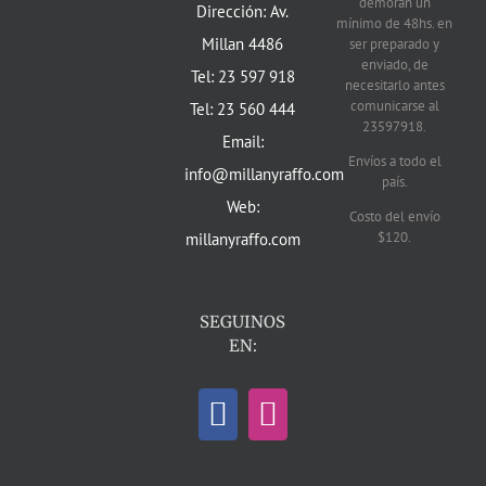
demoran un
Dirección: Av.
mínimo de 48hs. en
Millan 4486
ser preparado y
enviado, de
Tel: 23 597 918
necesitarlo antes
comunicarse al
Tel: 23 560 444
23597918.
Email:
Envíos a todo el
info@millanyraffo.com
país.
Web:
Costo del envío
$120.
millanyraffo.com
SEGUINOS
EN: