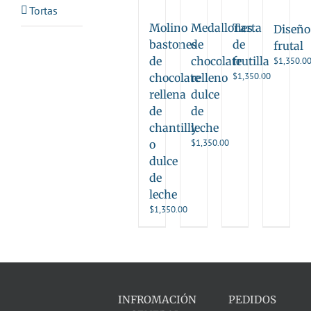
Tortas
Molino
Medallones
Tarta
Diseño
bastones
de
de
frutal
de
chocolate
frutilla
$
1,350.0
$
1,350.00
chocolate
relleno
rellena
dulce
de
de
chantilly
leche
$
1,350.00
o
dulce
de
leche
$
1,350.00
INFROMACIÓN
PEDIDOS