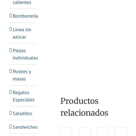
calientes
Bomboneria
Línea sin
azúcar
Piezas
individuales
Postres y
masas
Regalos
Productos
Especiales
relacionados
Saladitos
Sandwiches