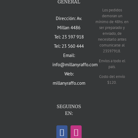
GENERAL
Los pedidos
demoran un
Dirección: Av.
mínimo de 48hs. en
Millan 4486
ser preparado y
enviado, de
Tel: 23 597 918
necesitarlo antes
comunicarse al
Tel: 23 560 444
23597918.
Email:
Envíos a todo el
info@millanyraffo.com
país.
Web:
Costo del envío
$120.
millanyraffo.com
SEGUINOS
EN: