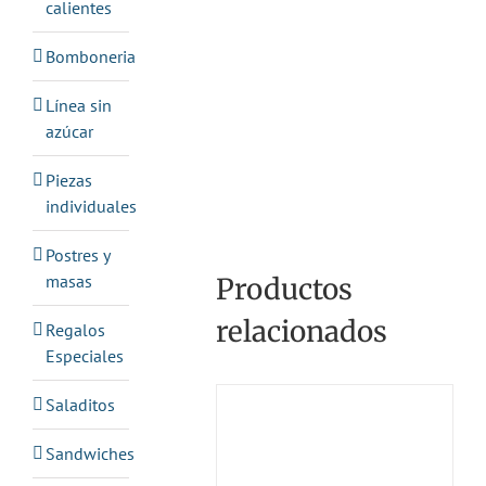
calientes
Bomboneria
Línea sin
azúcar
Piezas
individuales
Postres y
masas
Productos
relacionados
Regalos
Especiales
Saladitos
Sandwiches