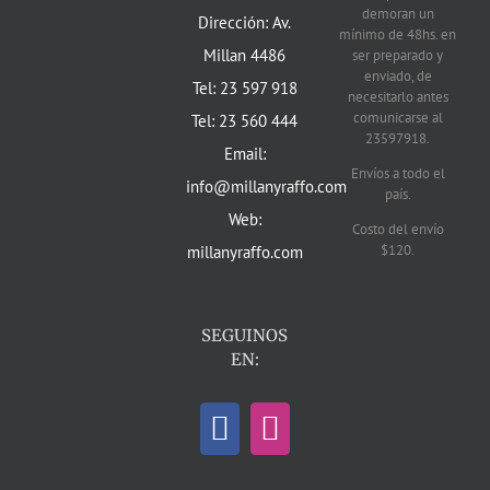
demoran un
Dirección: Av.
mínimo de 48hs. en
Millan 4486
ser preparado y
enviado, de
Tel: 23 597 918
necesitarlo antes
comunicarse al
Tel: 23 560 444
23597918.
Email:
Envíos a todo el
info@millanyraffo.com
país.
Web:
Costo del envío
$120.
millanyraffo.com
SEGUINOS
EN: