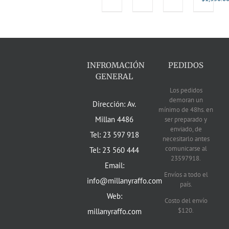
INFROMACIÓN
PEDIDOS
GENERAL
Los pedidos
demoran un
Dirección: Av.
mínimo de 48hs. en
Millan 4486
ser preparado y
enviado, de
Tel: 23 597 918
necesitarlo antes
comunicarse al
Tel: 23 560 444
23597918.
Email:
Envíos a todo el
info@millanyraffo.com
país.
Web:
Costo del envío
$120.
millanyraffo.com