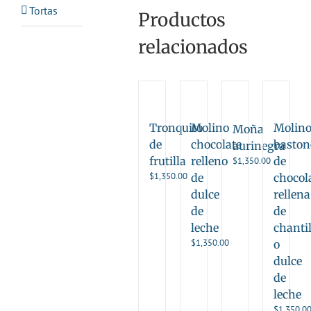
Tortas
Productos
relacionados
Tronquito
Molino
Molin
Moña
de
chocolate
baston
aurinegra
frutilla
relleno
de
$
1,350.00
$
1,350.00
de
chocol
dulce
rellena
de
de
leche
chantil
$
1,350.00
o
dulce
de
leche
$
1,350.0