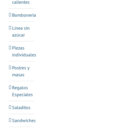
calientes
Bomboneria
Línea sin
azúcar
Piezas
individuales
Postres y
masas
Regalos
Especiales
Saladitos
Sandwiches