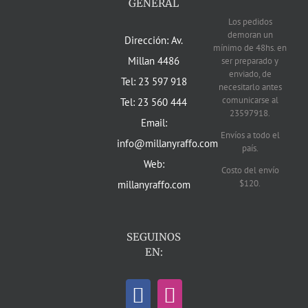
GENERAL
Los pedidos
demoran un
Dirección: Av.
mínimo de 48hs. en
Millan 4486
ser preparado y
enviado, de
Tel: 23 597 918
necesitarlo antes
comunicarse al
Tel: 23 560 444
23597918.
Email:
Envíos a todo el
info@millanyraffo.com
país.
Web:
Costo del envío
$120.
millanyraffo.com
SEGUINOS
EN: