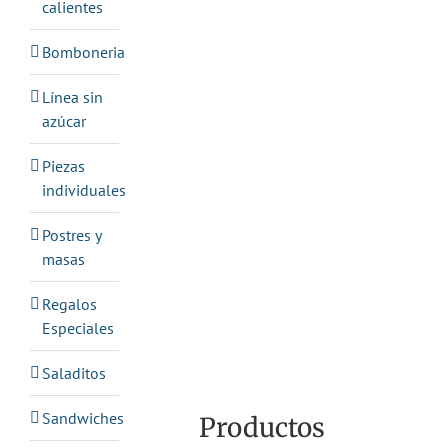
calientes
Bomboneria
Línea sin
azúcar
Piezas
individuales
Postres y
masas
Regalos
Especiales
Saladitos
Sandwiches
Productos