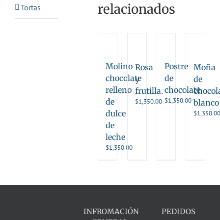
relacionados
Tortas
Molino
Postre
Rosa
Moña
chocolate
de
y
de
relleno
chocolate
frutilla.
chocol
$
1,350.00
de
$
1,350.00
blanco
dulce
$
1,350.0
de
leche
$
1,350.00
INFROMACIÓN
PEDIDOS