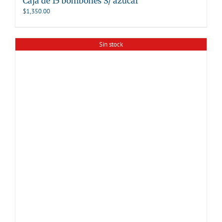
Caja de 15 bombones S/ azúcar
$
1,350.00
Sin stock